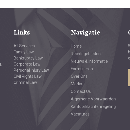
Links
Navigatie
All Services
W
Home
Family Law
h
Rechtsgebieden
Bankruptcy Law
g
Nieuws & Informatie
,
Corporate Law
Formulieren
Personal Injury Law
Civil Rights Law
Over Ons
Criminal Law
Media
Contact Us
Algemene Voorwaarden
Kantoorklachtenregeling
Vacatures