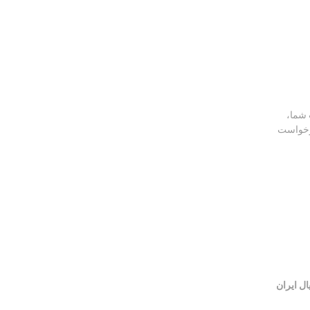
 شما،
 درخواست
ال ایران