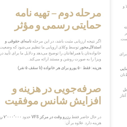
 و
مرحله دوم – تهیه نامه
حمایتی رسمی و مؤثر
ت
ر
ست.
اگر نتیجه ارزیابی مثبت باشد، در این مرحله
نامه‌ای حقوقی و
استدلال‌محور
توسط وکلای اروپایی ما تنظیم می‌شود که وضعیت
خانواده‌تان یا همراهانتان را توضیح می‌دهد و دلایل ما برای تأیید
برای
ویزا را به صورت روشن و مستند ارائه می‌کند.
هزینه: فقط ۵۰ یورو برای هر خانواده (تا سقف ۵ نفر)
ایی
تان
صرفه‌جویی در هزینه و
حل
آغاز
افزایش شانس موفقیت
در حال حاضر فقط
رزرو وقت در مرکز
VFS
حدود
۰۰۰
٬
۰۰۰
٬
۷
ری
هزینه دارد. علاوه بر آن: