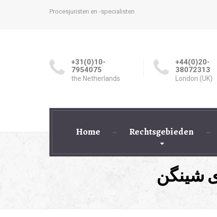
Procesjuristen en -specialisten
+31(0)10-
+44(0)20-
7954075
38072313
the Netherlands
London (UK)
Home
Rechtsgebieden
ی شینگن