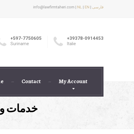
فارسی
|
EN
|
NL
info@lawfirmtaheri.com |
+597-7750605
+39378-0914453
Suriname
Italie
ie
Contact
My Account
خدمات وی