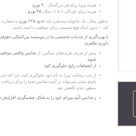
هزینه ویزا برای هر بزرگسال:
۹۰
یورو
هزینه برای کودکان ۶ تا ۱۱ سال:
۴۵
یورو
به‌طور مثال، یک خانواده سه‌نفره باید
حدود
۲۲۵
یورو
به سفارت 
کند — بدون اینکه هیچ تضمینی برای موفقیت داشته باشند.
با بهره‌گیری از خدمات تخصصی ما در موسسه بین‌المللی حقوقی
داوری طاهری
:
پیش از صرف هزینه‌های سنگین، از
شانس واقعی موفقیت
شوید
از اشتباهات رایج جلوگیری کنید
از ثبت
ریجکت
ویزا به نام خود جلوگیری کنید, چرا که حتی
پاسخ منفی می‌تواند در آینده شانس شما را برای دریافت و
به‌طور جدی کاهش دهد
و
شانس تأیید ویزای خود را به شکل چشمگیری افزایش د