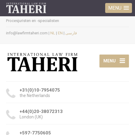
MENU
Procesjuristen en -specialisten
info@lawfirmtaheri.com |
NL
|
EN
|
فارسی
MENU
+31(0)10-7954075
the Netherlands
+44(0)20-38072313
London (UK)
+597-7750605