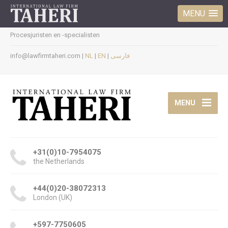
MENU
Procesjuristen en -specialisten
info@lawfirmtaheri.com |
NL
|
EN
|
فارسی
MENU
+31(0)10-7954075
the Netherlands
+44(0)20-38072313
London (UK)
+597-7750605