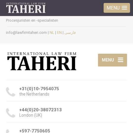
MENU
Procesjuristen en -specialisten
info@lawfirmtaheri.com |
NL
|
EN
|
فارسی
MENU
+31(0)10-7954075
the Netherlands
+44(0)20-38072313
London (UK)
+597-7750605