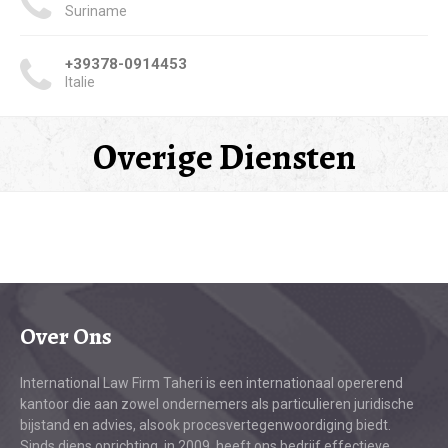
Suriname
+39378-0914453
Italie
Overige Diensten
Over Ons
International Law Firm Taheri is een internationaal opererend
kantoor die aan zowel ondernemers als particulieren juridische
bijstand en advies, alsook procesvertegenwoordiging biedt.
Sinds diens oprichting, in 2009, heeft ons bedrijf effectieve,