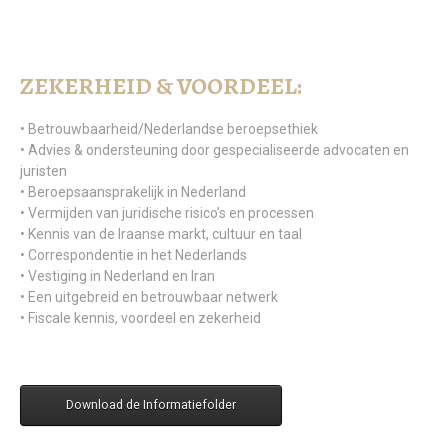
ZEKERHEID & VOORDEEL:
• Betrouwbaarheid/Nederlandse beroepsethiek
• Advies & ondersteuning door gespecialiseerde advocaten en
juristen
• Beroepsaansprakelijk in Nederland
• Vermijden van juridische risico’s en processen
• Kennis van de Iraanse markt, cultuur en taal
• Correspondentie in het Nederlands
• Vestiging in Nederland en Iran
• Een uitgebreid en betrouwbaar netwerk
• Fiscale kennis, voordeel en zekerheid
Download de Informatiefolder