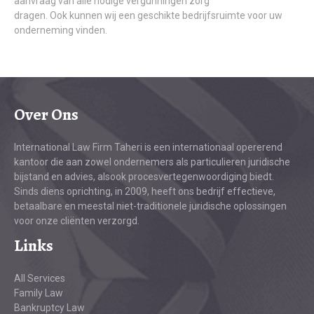
aanvraag van alle nodige vergunningen zorg
dragen. Ook kunnen wij een geschikte bedrijfsruimte voor uw
onderneming vinden.
Over Ons
International Law Firm Taheri is een internationaal opererend
kantoor die aan zowel ondernemers als particulieren juridische
bijstand en advies, alsook procesvertegenwoordiging biedt.
Sinds diens oprichting, in 2009, heeft ons bedrijf effectieve,
betaalbare en meestal niet-traditionele juridische oplossingen
voor onze cliënten verzorgd.
Links
All Services
Family Law
Bankruptcy Law