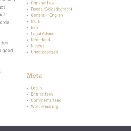
Criminal Law
not
Fiscaal/Belastingrecht
iet
General – English
India
oorde
Iran
Legal Advice
Nederland
rden
Nieuws
en goed
Uncategorized
k
Meta
Log in
Entries feed
Comments feed
WordPress.org