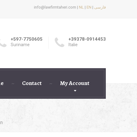
info@lawfirmtaheri.com |
NL
|
EN
|
فارسی
+597-7750605
+39378-0914453
Suriname
Italie
ie
Contact
My Account
en