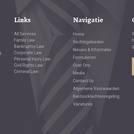
Links
Navigatie
All Services
W
Home
Family Law
h
Rechtsgebieden
Bankruptcy Law
g
Nieuws & Informatie
,
Corporate Law
Formulieren
Personal Injury Law
Civil Rights Law
Over Ons
Criminal Law
Media
Contact Us
Algemene Voorwaarden
Kantoorklachtenregeling
Vacatures