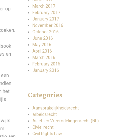
March 2017
er op
February 2017
January 2017
November 2016
zoeken.
October 2016
June 2016
May 2016
lsook
April 2016
ies en
March 2016
February 2016
January 2016
n een
indien
n het
Categories
jls
Aansprakelijkheidsrecht
arbeidsrecht
wijls
Asiel- en Vreemdelingenrecht (NL)
Civiel recht
um
Civil Rights Law
atie aan