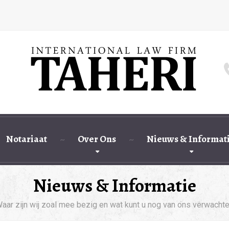
Notariaat
Over Ons
Nieuws & Informat
Nieuws & Informatie
aar zijn wij zoal mee bezig en wat kunt u nog van ons verwacht