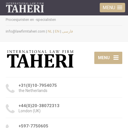
MENU
Procesjuristen en -specialisten
info@lawfirmtaheri.com |
NL
|
EN
|
فارسی
MENU
+31(0)10-7954075
the Netherlands
+44(0)20-38072313
London (UK)
+597-7750605