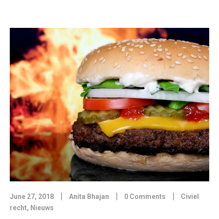
|
|
|
June 27, 2018
Anita Bhajan
0 Comments
Civiel
recht
,
Nieuws